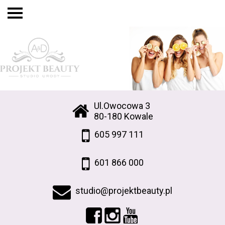
Ul.Owocowa 3
80-180 Kowale
605 997 111
601 866 000
studio@projektbeauty.pl