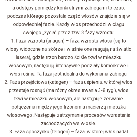
a odstępy pomiędzy konkretnymi zabiegami to czas,
podczas którego pozostała część włosów znajdzie się w
odpowiedniej fazie. Każdy włos przechodzi w ciągu
swojego „życia” przez tzw. 3 fazy wzrostu:
1. Faza wzrostu (anagen) – faza wzrostu włosa (są to
włosy widoczne na skórze i właśnie one reagują na światło
lasera), gdzie trzon bardzo ściśle tkwi w mieszku
włosowym, następują intensywne podziały komórkowe i
włos rośnie; Ta faza jest idealna do wykonania zabiegu.
2. Faza przejściowa (katagen) – faza uśpienia, w której włos
przestaje rosnąć (ma różny okres trwania 3-8 tyg.), włos
tkwi w mieszku włosowym, ale następuje zerwanie
połączenia między jego trzonem a macierzą mieszka
włosowego .Następuje zatrzymanie procesów wzrastania
zachodzących we włosie.
3. Faza spoczynku (telogen) – faza, w której włos nadal