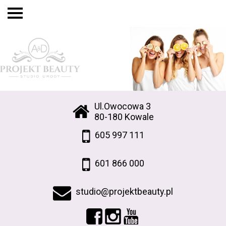
Ul.Owocowa 3
80-180 Kowale
605 997 111
601 866 000
studio@projektbeauty.pl