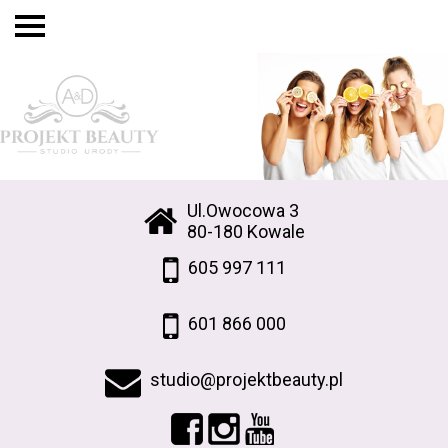
Ul.Owocowa 3
80-180 Kowale
605 997 111
601 866 000
studio@projektbeauty.pl