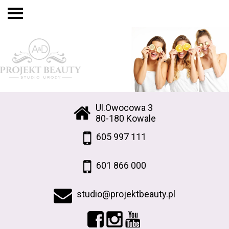
Ul.Owocowa 3
80-180 Kowale
605 997 111
601 866 000
studio@projektbeauty.pl