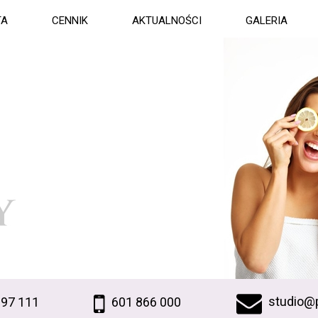
TA
CENNIK
AKTUALNOŚCI
GALERIA
studio@p
997 111
601 866 000