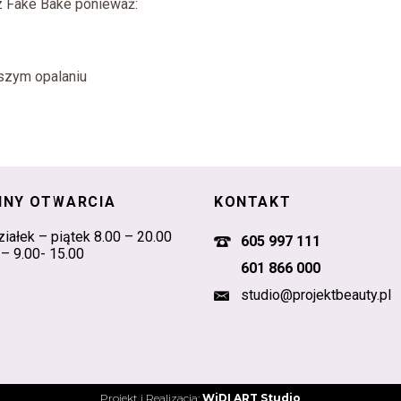
 z Fake Bake ponieważ:
wszym opalaniu
INY OTWARCIA
KONTAKT
iałek – piątek 8.00 – 20.00
605 997 111
– 9.00- 15.00
601 866 000
studio@projektbeauty.pl
Projekt i Realizacja:
WiDI ART Studio