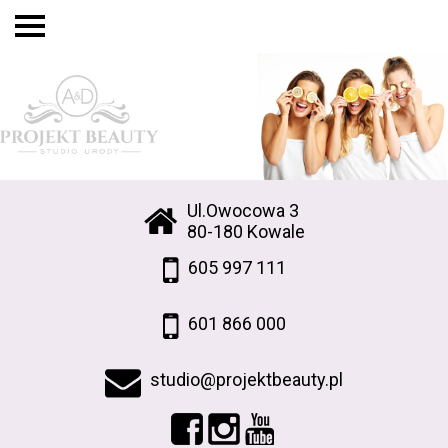
Ul.Owocowa 3
80-180 Kowale
605 997 111
601 866 000
studio@projektbeauty.pl