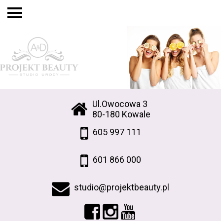
Ul.Owocowa 3
80-180 Kowale
605 997 111
601 866 000
studio@projektbeauty.pl