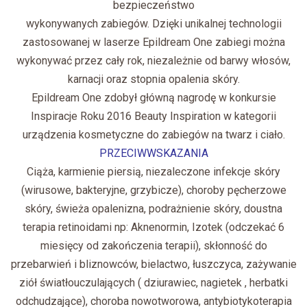
bezpieczeństwo
wykonywanych zabiegów. Dzięki unikalnej technologii
zastosowanej w laserze Epildream One zabiegi można
wykonywać przez cały rok, niezależnie od barwy włosów,
karnacji oraz stopnia opalenia skóry.
Epildream One zdobył główną nagrodę w konkursie
Inspiracje Roku 2016 Beauty Inspiration w kategorii
urządzenia kosmetyczne do zabiegów na twarz i ciało.
PRZECIWWSKAZANIA
Ciąża, karmienie piersią, niezaleczone infekcje skóry
(wirusowe, bakteryjne, grzybicze), choroby pęcherzowe
skóry, świeża opalenizna, podrażnienie skóry, doustna
terapia retinoidami np: Aknenormin, Izotek (odczekać 6
miesięcy od zakończenia terapii), skłonność do
przebarwień i bliznowców, bielactwo, łuszczyca, zażywanie
ziół światłouczulających ( dziurawiec, nagietek , herbatki
odchudzające), choroba nowotworowa, antybiotykoterapia