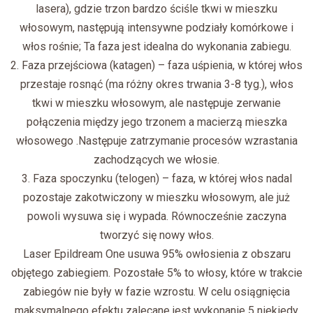
lasera), gdzie trzon bardzo ściśle tkwi w mieszku
włosowym, następują intensywne podziały komórkowe i
włos rośnie; Ta faza jest idealna do wykonania zabiegu.
2. Faza przejściowa (katagen) – faza uśpienia, w której włos
przestaje rosnąć (ma różny okres trwania 3-8 tyg.), włos
tkwi w mieszku włosowym, ale następuje zerwanie
połączenia między jego trzonem a macierzą mieszka
włosowego .Następuje zatrzymanie procesów wzrastania
zachodzących we włosie.
3. Faza spoczynku (telogen) – faza, w której włos nadal
pozostaje zakotwiczony w mieszku włosowym, ale już
powoli wysuwa się i wypada. Równocześnie zaczyna
tworzyć się nowy włos.
Laser Epildream One usuwa 95% owłosienia z obszaru
objętego zabiegiem. Pozostałe 5% to włosy, które w trakcie
zabiegów nie były w fazie wzrostu.
W celu osiągnięcia
maksymalnego efektu zalecane jest wykonanie 5 niekiedy