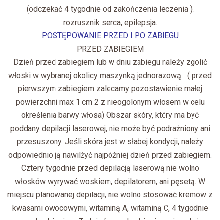
(odczekać 4 tygodnie od zakończenia leczenia ),
rozrusznik serca, epilepsja.
POSTĘPOWANIE PRZED I PO ZABIEGU
PRZED ZABIEGIEM
Dzień przed
zabiegiem lub w dniu zabiegu należy zgolić
włoski w wybranej okolicy maszynką jednorazową
( przed
pierwszym zabiegiem zalecamy pozostawienie małej
powierzchni max 1 cm 2 z nieogolonym włosem w celu
określenia barwy włosa) Obszar skóry, który ma być
poddany depilacji laserowej, nie może być podrażniony ani
przesuszony. Jeśli skóra jest w słabej kondycji, należy
odpowiednio ją nawilżyć najpóźniej dzień przed zabiegiem.
Cztery tygodnie przed depilacją laserową nie wolno
włosków wyrywać woskiem, depilatorem, ani pęsetą. W
miejscu planowanej depilacji, nie wolno stosować kremów z
kwasami owocowymi, witaminą A, witaminą C, 4 tygodnie