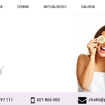
TA
CENNIK
AKTUALNOŚCI
GALERIA
studio@p
997 111
601 866 000