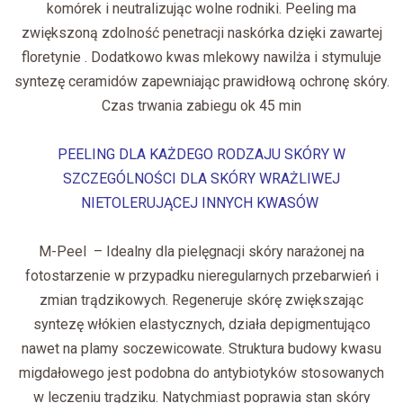
komórek i neutralizując wolne rodniki. Peeling ma
zwiększoną zdolność penetracji naskórka dzięki zawartej
floretynie . Dodatkowo kwas mlekowy nawilża i stymuluje
syntezę ceramidów zapewniając prawidłową ochronę skóry.
Czas trwania zabiegu ok 45 min
PEELING DLA KAŻDEGO RODZAJU SKÓRY W
SZCZEGÓLNOŚCI DLA SKÓRY WRAŻLIWEJ
NIETOLERUJĄCEJ INNYCH KWASÓW
M-Peel – Idealny dla pielęgnacji skóry narażonej na
fotostarzenie w przypadku nieregularnych przebarwień i
zmian trądzikowych. Regeneruje skórę zwiększając
syntezę włókien elastycznych, działa depigmentująco
nawet na plamy soczewicowate. Struktura budowy kwasu
migdałowego jest podobna do antybiotyków stosowanych
w leczeniu trądziku. Natychmiast poprawia stan skóry