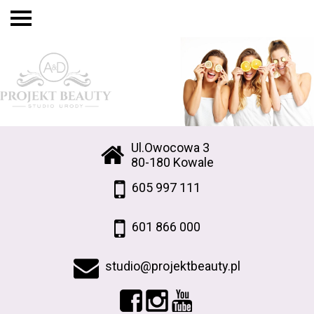
Ul.Owocowa 3
80-180 Kowale
605 997 111
601 866 000
studio@projektbeauty.pl